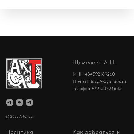
Щемелева А.Н.
ИНН 434592189260
Почта
Litsky.A@yandex.ru
телефон +79133724683
© 2025 ArtChaos
Политика
Как добраться и